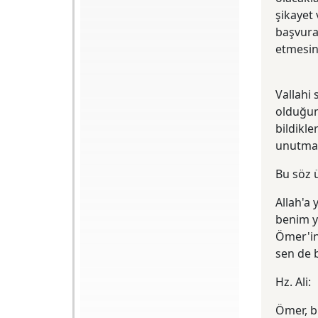
şikayet 
Arka Kapak: Esasen
başvurar
İslam zihniyet ve
etmesini
kültür tarihi ve
heterodoksisiyle ilgili
temel referans
niteliğindeki
eserleriyle bilinen
Vallahi
Ahmet Yaşar Ocak,
olduğun
bu kitabıyla
alternatif bir İslam
bildikle
tarihi perspektifi
unutma
ortaya koyuyor. Farklı
Bir İslam Tarihi,
"eleştirisiz ve
Bu söz 
yorumsuz" hamasî
tarih yazıcılığına -
karşı, merakı diri
Allah'a 
tutan, araştırıcı bir
benim y
anlama çabası.
"Teferruatın"
Ömer'in 
berisindeki "dip
dalgaları" görmeye
sen de 
dönük bir çaba...
Hz. Ali:
Ömer, bi