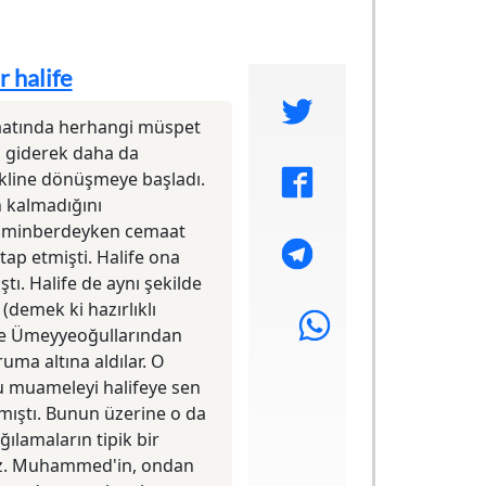
 halife
craatında herhangi müspet
rı giderek daha da
ekline dönüşmeye başladı.
n kalmadığını
da minberdeyken cemaat
tap etmişti. Halife ona
ı. Halife de aynı şekilde
(demek ki hazırlıklı
nce Ümeyyeoğullarından
ruma altına aldılar. O
 bu muameleyi halifeye sen
şmıştı. Bunun üzerine o da
ılamaların tipik bir
 Hz. Muhammed'in, ondan