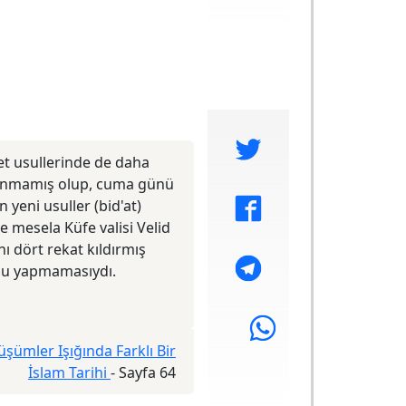
t usullerinde de daha
lanmamış olup, cuma günü
n yeni usuller
(bid'at)
e mesela Küfe valisi Velid
 dört rekat kıldırmış
nu yapmamasıydı.
üşümler Işığında Farklı Bir
İslam Tarihi
-
Sayfa 64