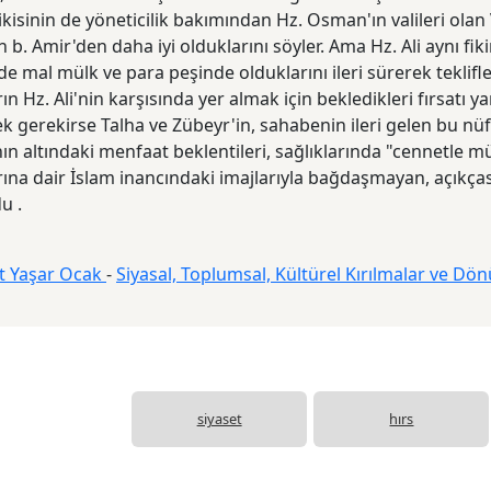
ikisinin de yöneticilik bakımından Hz. Osman'ın valileri olan
 b. Amir'den daha iyi olduklarını söyler. Ama Hz. Ali aynı fik
 de mal mülk ve para peşinde olduklarını ileri sürerek teklifl
ın Hz. Ali'nin karşı­sında yer almak için bekledikleri fırsatı 
 gerekirse Talha ve Zübeyr'in, sahabenin ileri gelen bu nüfu
nın altındaki menfaat beklentileri, sağlıklarında "cennetle 
ına dair İslam inancındaki imajlarıyla bağdaşmayan, açıkçası
u .
 Yaşar Ocak
-
Siyasal, Toplumsal, Kültürel Kırılmalar ve Dön
siyaset
hırs