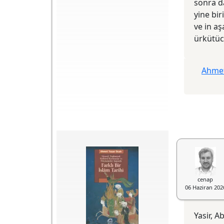
sonra d
Arka Kapak: Esasen
yine bir
İslam zihniyet ve
ve in aş
kültür tarihi ve
heterodoksisiyle ilgili
ürkütüc
temel referans
niteliğindeki
eserleriyle bilinen
Ahmet Yaşar Ocak,
Ahmet
bu kitabıyla
alternatif bir İslam
tarihi perspektifi
ortaya koyuyor. Farklı
Bir İslam Tarihi,
"eleştirisiz ve
yorumsuz" hamasî
tarih yazıcılığına -
karşı, merakı diri
tutan, araştırıcı bir
anlama çabası.
"Teferruatın"
berisindeki "dip
dalgaları" görmeye
dönük bir çaba...
cenap
06 Haziran 202
Yasir, 