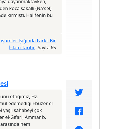
saya dayanmaktayken,
den koca sakallı (Na'sel)
de kırmıştı. Halifenin bu
üşümler Işığında Farklı Bir
İslam Tarihi
-
Sayfa 65
esi
ünü ettiğimiz, Hz.
mül edemediği Ebuzer el-
i yaşlı sahabeyi çok
r el-Gıfari, Ammar b.
e arasında hem