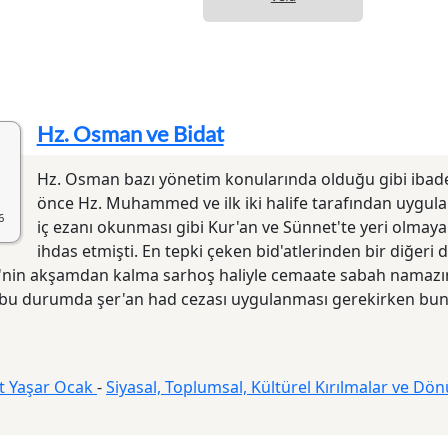
Hz. Osman ve Bidat
Hz. Osman bazı yönetim konularında olduğu gibi ibade
önce Hz. Muhammed ve ilk iki halife tarafından uygu
6
iç ezanı okunması gibi Kur'an ve Sünnet'te yeri olmaya
ihdas etmişti. En tepki çeken bid'atlerinden bir diğeri d
'nin akşamdan kalma sarhoş haliyle cemaate sabah namazını
bu du
rumda şer'an had cezası uygulanması gerekirken bu
 Yaşar Ocak
-
Siyasal, Toplumsal, Kültürel Kırılmalar ve Dön