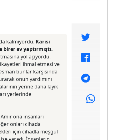
a da kalmıyordu.
Karısı
 birer ev yaptırmıştı.
rtmasına yol açıyordu.
ikayetleri ihmal etmesi ve
 Osman bunlar karşısında
vurarak onun yardımını
alarının yerine daha layık
arı yerlerinde
 Amir ona insanları
eğer onları cihada
kleri için cihadla meşgul
işe yaradı. İnsanların