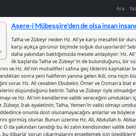
Main na
Ara
Ya
Aşere-i Mübeşşire'den de olsa insan insan
Talha ve Zübeyr neden Hz. Ali'ye karşı mesafeli bir duru
karşı açıkça görünür biçimde soğuk duruyorlardı? Sebeb
6
daha yakından baktığı­mızda mesele anlaşılıyor: Hz. Ali
ilk başlarda Talha ve Zübeyr'in de bulunduğunu, bir s
rını ve Hz. Ali'nin muhalifleri safına geç­ tiklerini kaynaklar bel
dıktan sonra yeni halifenin yanına gelen ikili, ona niçin biat 
ini sorar. Hz. Ali cevaben Ebubekir, Ömer ve Osman'a biat et
iklerini düşündüğünü belirtir. Talha ve Zübeyr öyle olmadığını
mayı ve Hz. Ali'nin kendilerine valilik vereceğini umdukları içi
r. Zübeyr, Irak eyaletinin; Talha, Yemen'in valisi olmayı umdu
ddedince onunla dost olunamayacağını anlarlar ve böylece 
arını görmüş olurlar. Bunun üzerine Hz. Ali, Abdullah b. Abb
. O da yakından tanıdığı bu iki zatın kendisinden valilik bekle
i, bu itibarla' sorun çıkarmalarını engellemek için istedikler