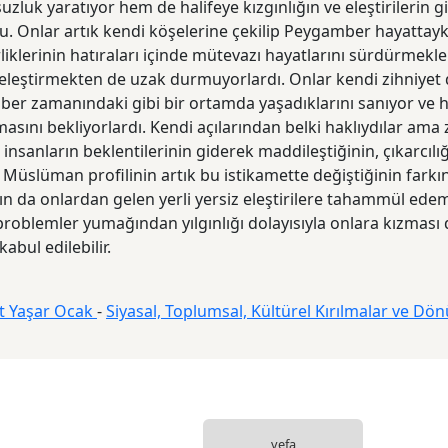
zluk yaratıyor hem de halifeye kızgınlığın ve eleştirilerin 
u. Onlar artık kendi köşelerine çekilip Peygamber hayattay
liklerinin hatıraları içinde mütevazı hayatlarını sürdürmekl
i eleştirmekten de uzak durmuyorlardı. Onlar kendi zihniyet
er zamanındaki gibi bir ortamda yaşadıklarını sanıyor ve 
asını bekliyorlardı. Kendi açılarından belki haklıydılar am
 insanların beklentilerinin giderek maddileştiğinin, çıkarcılı
 Müslüman profilinin artık bu istikamette değiştiğinin farkınd
n da onlardan gelen yerli yersiz eleştirilere tahammül e
problemler yumağından yılgınlığı dolayısıyla onlara kızması 
abul edilebilir.
 Yaşar Ocak
-
Siyasal, Toplumsal, Kültürel Kırılmalar ve Dön
vefa