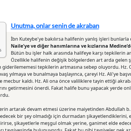
Unutma, onlar senin de akraban
İbn Kuteybe'ye bakılırsa halifenin yanlış işleri bunlarl
Naile'ye ve diğer hanımlarına ve kızlarına Medine'de
6
Bütün bu işler halk arasında halifeye karşı tepkilerin a
Özellikle halifenin değişik bölgelerden art arda gelen ş
n giderilememesi tepkilerin artmasına sebep oluyordu. Hz.
avaş yılmaya ve bunalmaya başlayınca, çareyi Hz. Ali'ye baş
 mecbur kaldı. Hz. Ali ona önce valiliklere tayin ettiği akrab
ını getirmesini önerdi. Fakat halife bunu yapacak yerde onl
ordu.
lerin artarak devam etmesi üzerine maiyetinden Abdullah b.
edecek bir şey olmadığı için durmadan şikayetlendiklerini, 
rirse, şikayetlerle meşgul olmak yerine, ganimet elde edece
rı tavsiyesinde bulunuyordu. Fakat bu gibi tavsiyeler pek az 