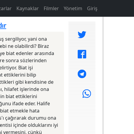
vigation
User account menu
zarlar
Kaynaklar
Filmler
Yönetim
Giriş
dır
ş sergiliyor, yani ona
i ne olabilirdi? Biraz
'ye biat edenler arasında
üre sonra sözlerinden
irtiyor. Biat işi
ettiklerini bilip
tikleri gibi kendisine de
, hilafet işlerinde ona
n biat ettiklerini
ğunu ifade eder. Halife
biat etmekle hata
as'ı çağırarak durumu ona
ntisi içinde olduklarını iyi
ini vermesini, çünkü