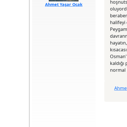
hoşnutsu
Ahmet Yaşar Ocak
oluyord
Türü
Araştırma
beraber
Akademik
halifey
Sayfa Sayısı
552
Baskı Tarihi
2025
Peygamb
Yazılış Tarihi
2025
ISBN
978-975-05-
davranm
3877-3
hayatın,
Baskı Sayısı
1. Baskı
Basım Yeri
İstanbul
kısacası
Yayın Evi
İletişim
Osman'ı
Editörü
Tanıl Bora
kaldığı 
Arka Kapak: Esasen
normal k
İslam zihniyet ve
kültür tarihi ve
heterodoksisiyle ilgili
temel referans
Ahmet
niteliğindeki
eserleriyle bilinen
Ahmet Yaşar Ocak,
bu kitabıyla
alternatif bir İslam
tarihi perspektifi
ortaya koyuyor. Farklı
Bir İslam Tarihi,
"eleştirisiz ve