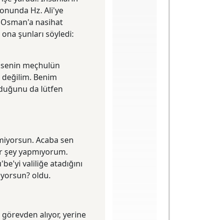
sonunda Hz. Ali'ye
z. Osman'a nasihat
 ona şunları söyledi:
n senin meçhulün
 değilim. Benim
olduğunu da lütfen
demiyorsun. Acaba sen
ir şey yapmıyorum.
e'yi valiliğe atadığını
ıyorsun? oldu.
l görevden alıyor, yerine