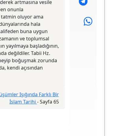
giderek artmasına vesile
ken onunla
e tatmin oluyor ama
 dünyalarında hala
halifeden buna uygun
a zamanın ve toplumsal
ğın yayılmaya başladığının,
a değildiler. Tabii Hz.
demeyip boğuşmak zorunda
da, kendi açısından
üşümler Işığında Farklı Bir
İslam Tarihi
-
Sayfa 65