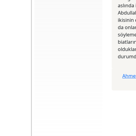
aslında 
Arka Kapak: Esasen
Abdullah
İslam zihniyet ve
ikisinin
kültür tarihi ve
heterodoksisiyle ilgili
da onlar
temel referans
niteliğindeki
söylemek
eserleriyle bilinen
biatları
Ahmet Yaşar Ocak,
bu kitabıyla
olduklar
alternatif bir İslam
durumd
tarihi perspektifi
ortaya koyuyor. Farklı
Bir İslam Tarihi,
"eleştirisiz ve
yorumsuz" hamasî
Ahmet
tarih yazıcılığına -
karşı, merakı diri
tutan, araştırıcı bir
anlama çabası.
"Teferruatın"
berisindeki "dip
dalgaları" görmeye
dönük bir çaba...