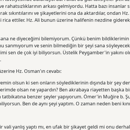
ve rahatsızlıklarının arkası gelmiyordu. Hatta bazı insanlar 
ak sıkıntılarını ve şikayetlerini ona da aktardılar, ondan H
 rica ettiler. Hz. Ali bunun üzerine halifenin nezdine giderek
 sana ne diyeceğimi bilemiyorum. Çünkü benim bildiklerimi
u sanmıyorum ve senin bilmediğin bir şeyi sana söyleyecek
rimi sen de çok iyi biliyorsun. Üstelik Peygamber'in yakını 
.
üzerine Hz. Osman'ın cevabı:
yemin olsun ki sen onların söylediklerinin dışında bir şey 
erimde olsan ne yapardın? Ben akrabaya riayetten başka b
tatbikatına benzer şeyler yapıyorum. Ömer'in Muğire b. Şu'b
biliyorsun. Ben de aynı şeyi yaptım. O zaman neden beni kın
r vali yanlış yaptı mı, en ufak bir şikayet geldi mi onu derha