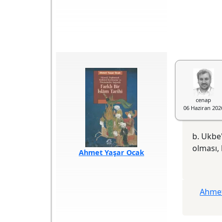
yorumsuz" hamasî
tarih yazıcılığına -
karşı, merakı diri
tutan, araştırıcı bir
anlama çabası.
"Teferruatın"
berisindeki "dip
dalgaları" görmeye
dönük bir çaba...
cenap
06 Haziran 202
b. Ukbe
olması,
Ahmet Yaşar Ocak
Türü
Araştırma
Akademik
Sayfa Sayısı
552
Ahmet
Baskı Tarihi
2025
Yazılış Tarihi
2025
ISBN
978-975-05-
3877-3
Baskı Sayısı
1. Baskı