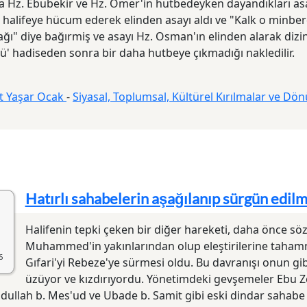
a Hz. Ebubekir ve Hz. Ömer'in hutbedeyken dayandıkları a
i halifeye hücum ederek elinden asayı aldı ve "Kalk o minber
ağı" diye bağırmiş ve asayı Hz. Osman'ın elinden alarak dizin
ü' hadiseden sonra bir daha hutbeye çıkmadığı nakledilir.
 Yaşar Ocak
-
Siyasal, Toplumsal, Kültürel Kırılmalar ve Dön
Hatırlı sahabelerin aşağılanıp sürgün edilm
Halifenin tepki çeken bir diğer hareketi, daha önce söz
Muhammed'in yakınlarından olup eleştirilerine taham
6
Gıfari'yi Rebeze'ye sürmesi oldu. Bu davranışı onun gib
üzüyor ve kızdırıyordu. Yönetimdeki gevşemeler Ebu Ze
Abdullah b. Mes'ud ve Ubade b. Samit gibi eski dindar sahab