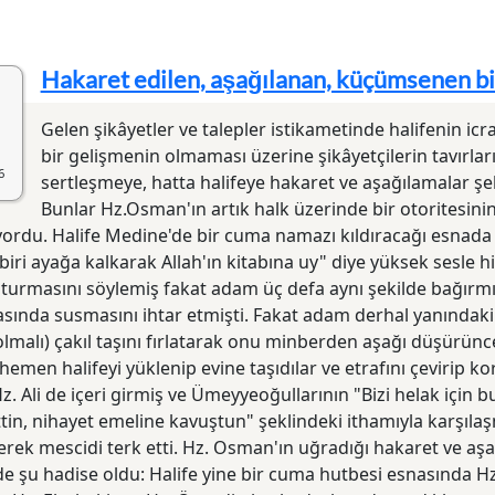
Hakaret edilen, aşağılanan, küçümsenen bir
Gelen şikâyetler ve talepler istikametinde halifenin i
bir gelişmenin olmaması üzerine şikâyetçilerin tavırla
6
sertleşmeye, hatta halifeye hakaret ve aşağılamalar ş
Bunlar Hz.Osman'ın artık halk üzerinde bir otoritesini
yordu. Halife Medine'de bir cuma namazı kıldıracağı esna
biri ayağa kalkarak Allah'ın kitabına uy" diye yüksek sesle hi
turmasını söylemiş fakat adam üç defa aynı şekilde bağırmışt
sında susmasını ihtar etmişti. Fakat adam derhal yanındaki 
olmalı) çakıl taşını fırlatarak onu minberden aşağı düşürü
 hemen halifeyi yüklenip evine taşıdılar ve etrafını çevirip ko
z. Ali de içeri girmiş ve Ümeyyeoğullarının "Bizi helak için
ttin, nihayet emeline kavuş­tun" şeklindeki ithamıyla karşıla
rek mescidi terk etti. Hz. Osman'ın uğradığı hakaret ve aşağ
de şu hadise oldu: Halife yine bir cuma hutbesi esnasında