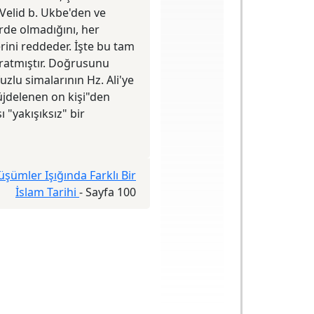
 Velid b. Ukbe'den ve
irde olmadığını, her
erini reddeder. İşte bu tam
yaratmıştır. Doğrusunu
zlu simalarının Hz. Ali'ye
müjdelenen on kişi"den
 "yakışıksız" bir
üşümler Işığında Farklı Bir
İslam Tarihi
-
Sayfa 100