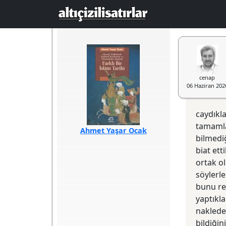
Ana içeriğe atla
cenap
06 Haziran 202
caydıkla
tamamlan
Ahmet Yaşar Ocak
bilmediğ
Türü
Araştırma
biat ett
Akademik
ortak ol
Sayfa Sayısı
552
Baskı Tarihi
2025
söylerle
Yazılış Tarihi
2025
ISBN
978-975-05-
bunu re
3877-3
yaptıkl
Baskı Sayısı
1. Baskı
Basım Yeri
İstanbul
nakleder
Yayın Evi
İletişim
bildiğin
Editörü
Tanıl Bora