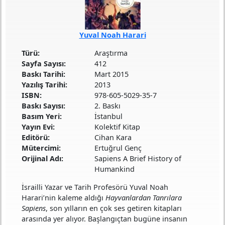
Yuval Noah Harari
Türü
Araştırma
Sayfa Sayısı
412
Baskı Tarihi
Mart 2015
Yazılış Tarihi
2013
ISBN
978-605-5029-35-7
Baskı Sayısı
2. Baskı
Basım Yeri
İstanbul
Yayın Evi
Kolektif Kitap
Editörü
Cihan Kara
Mütercimi
Ertuğrul Genç
Orijinal Adı
Sapiens A Brief History of
Humankind
İsrailli Yazar ve Tarih Profesörü Yuval Noah
Harari’nin kaleme aldığı
Hayvanlardan Tanrılara
Sapiens
, son yılların en çok ses getiren kitapları
arasında yer alıyor. Başlangıçtan bugüne insanın