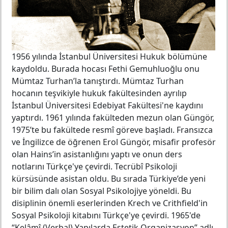
1956 yılında İstanbul Üniversitesi Hukuk bölümüne
kaydoldu. Burada hocası Fethi Gemuhluoğlu onu
Mümtaz Turhan’la tanıştırdı. Mümtaz Turhan
hocanın teşvikiyle hukuk fakültesinden ayrılıp
İstanbul Üniversitesi Edebiyat Fakültesi'ne kaydını
yaptırdı. 1961 yılında fakülteden mezun olan Güngör,
1975’te bu fakültede resmî göreve başladı. Fransızca
ve İngilizce de öğrenen Erol Güngör, misafir profesör
olan Hains’in asistanlığını yaptı ve onun ders
notlarını Türkçe'ye çevirdi.
Tecrübî Psikoloji
kürsüsünde asistan oldu. Bu sırada Türkiye’de yeni
bir bilim dalı olan Sosyal Psikolojiye yöneldi. Bu
disiplinin önemli eserlerinden Krech ve Crithfield'in
Sosyal Psikoloji kitabını Türkçe'ye çevirdi. 1965'de
“Kelâmî (Verbal) Yapılarda Estetik Organizasyon” adlı