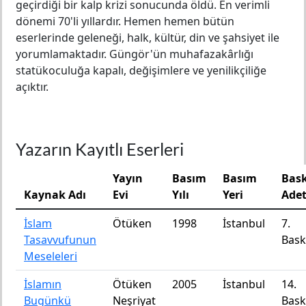
geçirdiği bir kalp krizi sonucunda öldü. En verimli
dönemi 70'li yıllardır. Hemen hemen bütün
eserlerinde geleneği, halk, kültür, din ve şahsiyet ile
yorumlamaktadır. Güngör'ün muhafazakârlığı
statükoculuğa kapalı, değişimlere ve yenilikçiliğe
açıktır.
Yazarın Kayıtlı Eserleri
Yayın
Basım
Basım
Bask
Kaynak Adı
Evi
Yılı
Yeri
Adet
İslam
Ötüken
1998
İstanbul
7.
Tasavvufunun
Bask
Meseleleri
İslamın
Ötüken
2005
İstanbul
14.
Bugünkü
Neşriyat
Bask