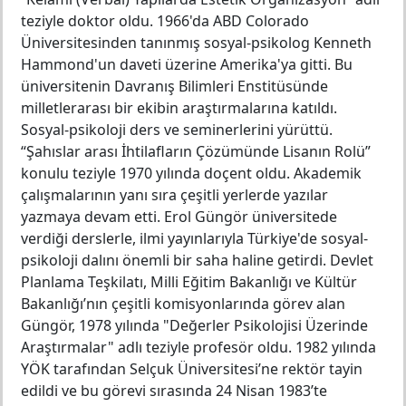
teziyle doktor oldu. 1966'da ABD Colorado
Üniversitesinden tanınmış sosyal-psikolog Kenneth
Hammond'un daveti üzerine Amerika'ya gitti. Bu
üniversitenin Davranış Bilimleri Enstitüsünde
milletlerarası bir ekibin araştırmalarına katıldı.
Sosyal-psikoloji ders ve seminerlerini yürüttü.
“Şahıslar arası İhtilafların Çözümünde Lisanın Rolü”
konulu teziyle 1970 yılında doçent oldu. Akademik
çalışmalarının yanı sıra çeşitli yerlerde yazılar
yazmaya devam etti. Erol Güngör üniversitede
verdiği derslerle, ilmi yayınlarıyla Türkiye'de sosyal-
psikoloji dalını önemli bir saha haline getirdi. Devlet
Planlama Teşkilatı, Milli Eğitim Bakanlığı ve Kültür
Bakanlığı’nın çeşitli komisyonlarında görev alan
Güngör, 1978 yılında "Değerler Psikolojisi Üzerinde
Araştırmalar" adlı teziyle profesör oldu. 1982 yılında
YÖK tarafından Selçuk Üniversitesi’ne rektör tayin
edildi ve bu görevi sırasında 24 Nisan 1983’te