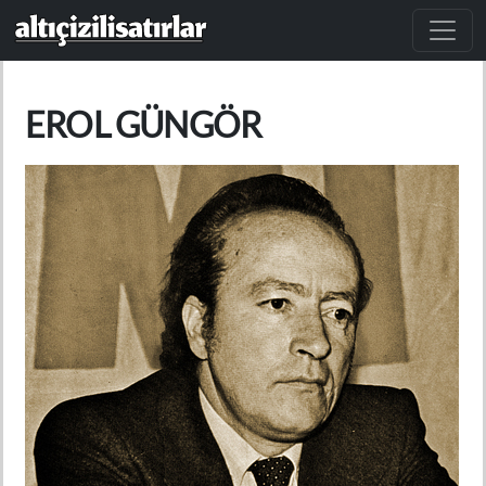
Ana içeriğe atla
EROL GÜNGÖR