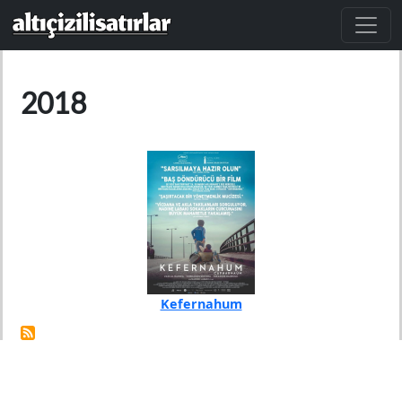
Ana içeriğe atla
2018
Kefernahum
Yıl
2018
Yönetmen
Nadine Labaki
Lübnan & Fransa ortak yapımı dram filmi, Lübnanlı bir
çocuk olan Zain'in hikayesini anlatıyor. Film, Zain'in